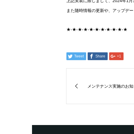
上記実装に際しまして、2024年1
また随時情報の更新や、アップデー
★-★-★-★-★-★-★-★-★-★-★
Tweet
Share
+1
メンテナンス実施のお知