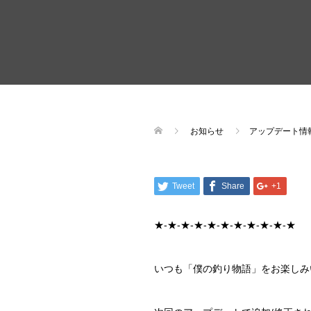
お知らせ
アップデート情
Tweet
Share
+1
★-★-★-★-★-★-★-★-★-★-★
いつも「僕の釣り物語」をお楽しみ