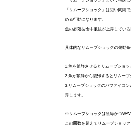
「リムーブショック」という特殊な
「リムーブショック」は短い間隔で
める行動になります。
魚の必殺技命中抵抗が上昇している
具体的なリムーブショックの発動条
1.魚を鎮静させるとリムーブショ
2.魚が鎮静から復帰するとリムー
3.リムーブショックのバフアイコ
昇します。
※リムーブショックは魚毎かつWA
この回数を超えてリムーブショック