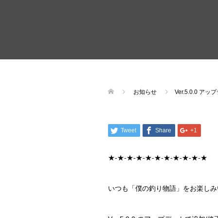
お知らせ
Ver.5.0.0 
Tweet
Share
+1
★-★-★-★-★-★-★-★-★-★-★
いつも「僕の釣り物語」をお楽しみ