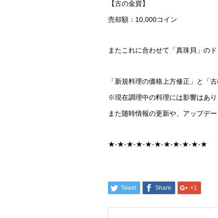
【古の金貨】
売却額：10,000コイン
またこれに合わせて「真珠貝」のド
「新規料理の価格上方修正」と「古の
※現在調理中の料理には影響はあり
また随時情報の更新や、アップデー
★-★-★-★-★-★-★-★-★-★-★
Tweet
Share
+1