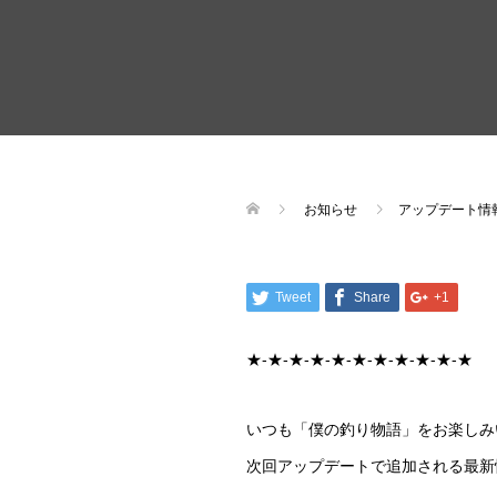
お知らせ
アップデート情
Tweet
Share
+1
★-★-★-★-★-★-★-★-★-★-★
いつも「僕の釣り物語」をお楽しみ
次回アップデートで追加される最新