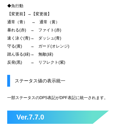
◆魚行動
【変更前】→【変更後】
通常（青） → 通常（黄）
暴れる(赤) → ファイト(赤)
速く泳ぐ(青)→ ダッシュ(青)
守る(黄) → ガード(オレンジ)
踏ん張る(緑)→ 無敵(緑)
反発(黒) → リフレクト(紫)
ステータス値の表示統一
一部ステータスのDPS表記がDPF表記に統一されます。
Ver.7.7.0