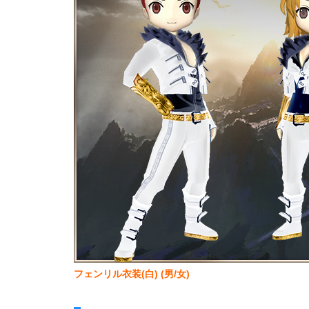
フェンリル衣装(白) (男/女)