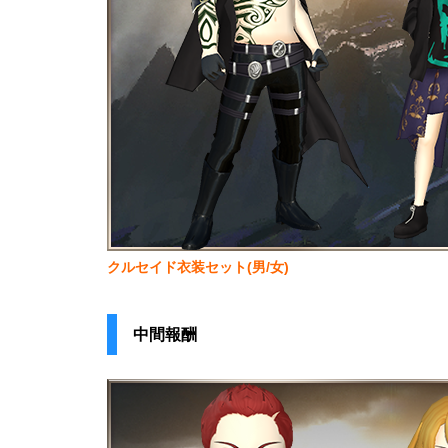
クルセイド衣装セット(男/女)
中間報酬